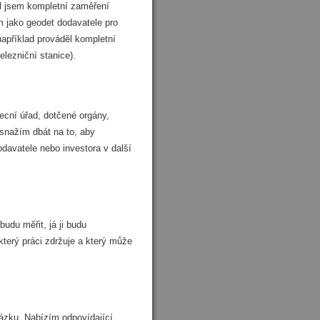
l jsem kompletní zaměření
m jako geodet dodavatele pro
apříklad prováděl kompletní
elezniční stanice).
becní úřad, dotčené orgány,
 snažím dbát na to, aby
davatele nebo investora v další
udu měřit, já ji budu
který práci zdržuje a který může
ázku. Nabízím odpovídající