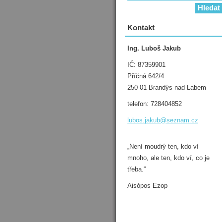
Kontakt
Ing. Luboš Jakub
IČ: 87359901
Příčná 642/4
250 01 Brandýs nad Labem
telefon: 728404852
lubos.ja
kub@sezn
am.cz
„Není moudrý ten, kdo ví
mnoho, ale ten, kdo ví, co je
třeba.“
Aisópos Ezop