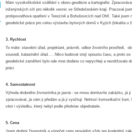
Mám vysokoškolské vzdělání v oboru geodézie a kartografie. Zpracováva
inženýrských sítí pro několik vesnic ve Středočeském kraji. Pracoval jse
protipovodňová opatření v Terezíně a Bohušovicích nad Ohří. Také jsem n
geodetické práce pro celou výstavbu bytových domů v Kyjích (lokalita u ž
3. Rychlost
To máte: stavební úřad, projektant, právník, odbor životního prostředí, o
sousedi, katastrální úřad......Něco budovat stojí spoustu času, a proto se
geodetické zaměření bylo ode mne dodáno co nejrychleji a nezdržovalo do
práci.
4. Samostatnost
Výhoda drobného živnostníka je jasná - se mnou domluvíte zakázku, já ji b
zpracovávat, já vám ji předám a já ji vyúčtuji. Nehrozí komunikační šum, 
vést i výsledku, který nebyl podle představ objednatele.
5. Cena
Jsem drobný živnostník a výpočet ceny provádím vždy pro konkrétní zak